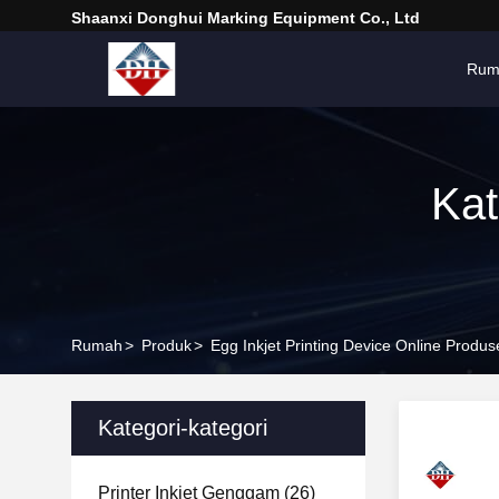
Shaanxi Donghui Marking Equipment Co., Ltd
Rum
Kat
Rumah
>
Produk
>
Egg Inkjet Printing Device Online Produ
Kategori-kategori
Printer Inkjet Genggam
(26)