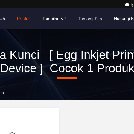
l
ah
Produk
Tampilan VR
Tentang Kita
Hubungi K
a Kunci [ Egg Inkjet Prin
Device ] Cocok 1 Produ
sen