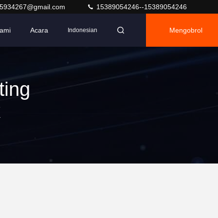
y5934267@gmail.com
15389054246--15389054246
ami
Acara
Mengobrol
Indonesian
ting
k