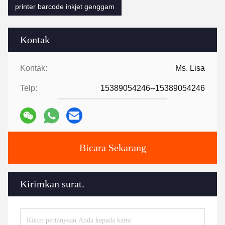
printer barcode inkjet genggam
Kontak
Kontak:
Ms. Lisa
Telp:
15389054246--15389054246
Bicara Sekarang
Kirimkan surat.