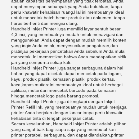
adalah kapasitas penyimpanan yang tidak terbatas. Anda
dapat menyimpan sebanyak yang Anda butuhkan, tanpa
perlu khawatir kehabisan ruang.Hal ini membuatnya ideal
untuk mencetak batch besar produk atau dokumen, tanpa
harus berhenti dan mengisi ulang.
Handheld Inkjet Printer juga memiliki layar sentuh besar
4,3 inci, yang membuatnya mudah untuk menavigasi dan
menggunakan. Anda dapat dengan mudah memilih konten
yang ingin Anda cetak, menyesuaikan pengaturan,dan
pratinjau pekerjaan pencetakan Anda sebelum Anda mulai
mencetak. Ini memastikan bahwa Anda mendapatkan sidik
jari yang sempurna setiap kali.
Handheld Inkjet Printer juga sangat serbaguna dalam hal
bahan yang dapat dicetak. dapat mencetak pada logam,
kayu, produk plastik, kemasan plastik, produk kertas,
kaca,kapas mutiaraIni membuatnya ideal untuk berbagai
aplikasi, mulai dari mencetak barcode pada kemasan
hingga mencetak logo pada barang promosi.
Handheld Inkjet Printer juga dilengkapi dengan Inkjet
Printer Refill Ink, yang membuatnya mudah untuk menjaga
printer Anda berjalan dengan lancar.tanpa perlu khawatir
kehabisan tinta di tengah pekerjaan cetak.
Secara keseluruhan, Handheld Inkjet Printer adalah pilihan
yang sangat baik bagi siapa saja yang membutuhkan
printer portabel, serbaguna, dan dapat diandalkan.printer