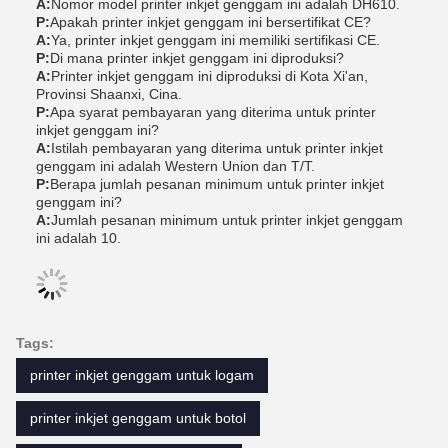
A:
Nomor model printer inkjet genggam ini adalah DH610.
P:
Apakah printer inkjet genggam ini bersertifikat CE?
A:
Ya, printer inkjet genggam ini memiliki sertifikasi CE.
P:
Di mana printer inkjet genggam ini diproduksi?
A:
Printer inkjet genggam ini diproduksi di Kota Xi'an,
Provinsi Shaanxi, Cina.
P:
Apa syarat pembayaran yang diterima untuk printer
inkjet genggam ini?
A:
Istilah pembayaran yang diterima untuk printer inkjet
genggam ini adalah Western Union dan T/T.
P:
Berapa jumlah pesanan minimum untuk printer inkjet
genggam ini?
A:
Jumlah pesanan minimum untuk printer inkjet genggam
ini adalah 10.
Tags:
printer inkjet genggam untuk logam
printer inkjet genggam untuk botol