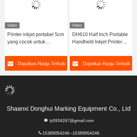
Video
Video
Printer inkjet portabel 5cm
DH610 Half Inch Portable
yang cocok untuk
Handheld Inkjet Printer
mencetak font besar
Dengan Range
Ketinggian Font 2-12.7mm
k
Dapatkan Harga Terbaik
Dapatkan Harga Terbaik
Shaanxi Donghui Marking Equipment Co., Ltd
ly5934267@gmail.com
15389054246--15389054246