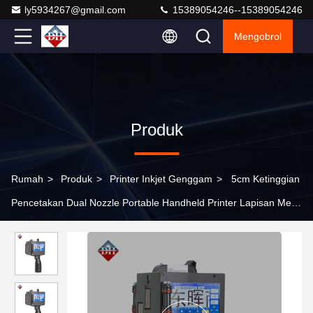
ly5934267@gmail.com
15389054246--15389054246
Mengobrol
Produk
Rumah
>
Produk
>
Printer Inkjet Genggam
>
5cm Ketinggian
Pencetakan Dual Nozzle Portable Handheld Printer Lapisan Metal
Cat penyimpanan tak terbatas